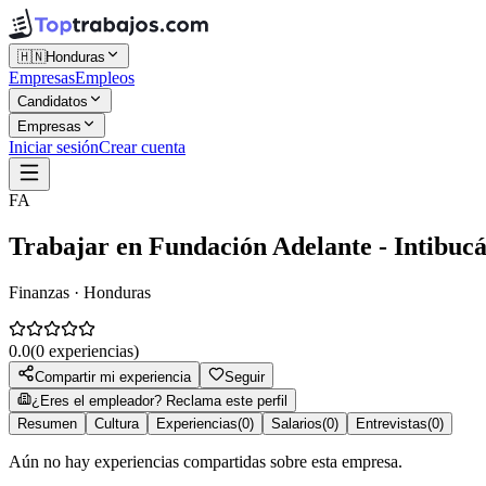
🇭🇳
Honduras
Empresas
Empleos
Candidatos
Empresas
Iniciar sesión
Crear cuenta
FA
Trabajar en
Fundación Adelante - Intibuc
Finanzas · Honduras
0.0
(
0
experiencias)
Compartir mi experiencia
Seguir
¿Eres el empleador? Reclama este perfil
Resumen
Cultura
Experiencias
(
0
)
Salarios
(
0
)
Entrevistas
(
0
)
Aún no hay experiencias compartidas sobre esta empresa.