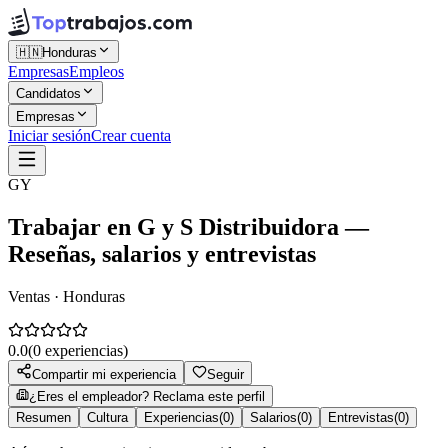
🇭🇳
Honduras
Empresas
Empleos
Candidatos
Empresas
Iniciar sesión
Crear cuenta
GY
Trabajar en
G y S Distribuidora
—
Reseñas, salarios y entrevistas
Ventas · Honduras
0.0
(
0
experiencias)
Compartir mi experiencia
Seguir
¿Eres el empleador? Reclama este perfil
Resumen
Cultura
Experiencias
(
0
)
Salarios
(
0
)
Entrevistas
(
0
)