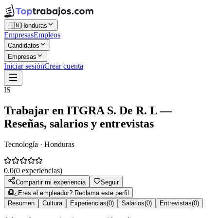
🇭🇳
Honduras
Empresas
Empleos
Candidatos
Empresas
Iniciar sesión
Crear cuenta
IS
Trabajar en
ITGRA S. De R. L
—
Reseñas, salarios y entrevistas
Tecnología · Honduras
0.0
(
0
experiencias)
Compartir mi experiencia
Seguir
¿Eres el empleador? Reclama este perfil
Resumen
Cultura
Experiencias
(
0
)
Salarios
(
0
)
Entrevistas
(
0
)