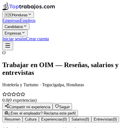
🇭🇳
Honduras
Empresas
Empleos
Candidatos
Empresas
Iniciar sesión
Crear cuenta
O
Trabajar en
OIM
— Reseñas, salarios y
entrevistas
Hotelería y Turismo · Tegucigalpa, Honduras
0.0
(
0
experiencias)
Compartir mi experiencia
Seguir
¿Eres el empleador? Reclama este perfil
Resumen
Cultura
Experiencias
(
0
)
Salarios
(
0
)
Entrevistas
(
0
)