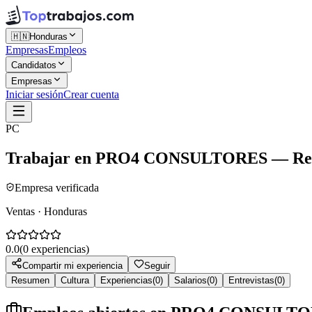
🇭🇳
Honduras
Empresas
Empleos
Candidatos
Empresas
Iniciar sesión
Crear cuenta
PC
Trabajar en
PRO4 CONSULTORES
— Rese
Empresa verificada
Ventas · Honduras
0.0
(
0
experiencias)
Compartir mi experiencia
Seguir
Resumen
Cultura
Experiencias
(
0
)
Salarios
(
0
)
Entrevistas
(
0
)