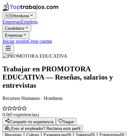
🇭🇳
Honduras
Empresas
Empleos
Candidatos
Empresas
Iniciar sesión
Crear cuenta
Trabajar en
PROMOTORA
EDUCATIVA
— Reseñas, salarios y
entrevistas
Recursos Humanos · Honduras
0.0
(
0
experiencias)
Compartir mi experiencia
Seguir
¿Eres el empleador? Reclama este perfil
Resumen
Cultura
Experiencias
(
0
)
Salarios
(
0
)
Entrevistas
(
0
)