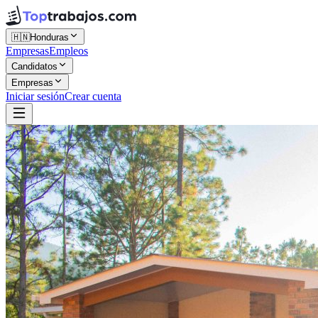
🇭🇳
Honduras
Empresas
Empleos
Candidatos
Empresas
Iniciar sesión
Crear cuenta