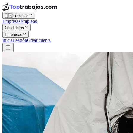
🇭🇳
Honduras
Empresas
Empleos
Candidatos
Empresas
Iniciar sesión
Crear cuenta