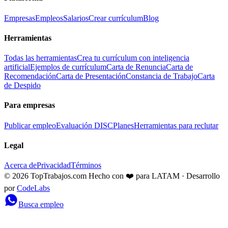
Empresas
Empleos
Salarios
Crear currículum
Blog
Herramientas
Todas las herramientas
Crea tu currículum con inteligencia
artificial
Ejemplos de currículum
Carta de Renuncia
Carta de
Recomendación
Carta de Presentación
Constancia de Trabajo
Carta
de Despido
Para empresas
Publicar empleo
Evaluación DISC
Planes
Herramientas para reclutar
Legal
Acerca de
Privacidad
Términos
© 2026 TopTrabajos.com
Hecho con ❤️ para LATAM · Desarrollo
por
CodeLabs
Busca empleo