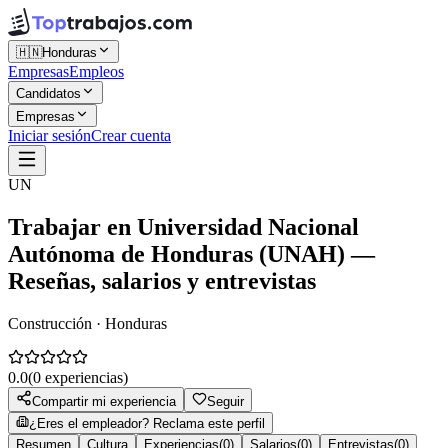
🇭🇳
Honduras
Empresas
Empleos
Candidatos
Empresas
Iniciar sesión
Crear cuenta
UN
Trabajar en
Universidad Nacional
Autónoma de Honduras (UNAH)
—
Reseñas, salarios y entrevistas
Construcción · Honduras
0.0
(
0
experiencias)
Compartir mi experiencia
Seguir
¿Eres el empleador? Reclama este perfil
Resumen
Cultura
Experiencias
(
0
)
Salarios
(
0
)
Entrevistas
(
0
)