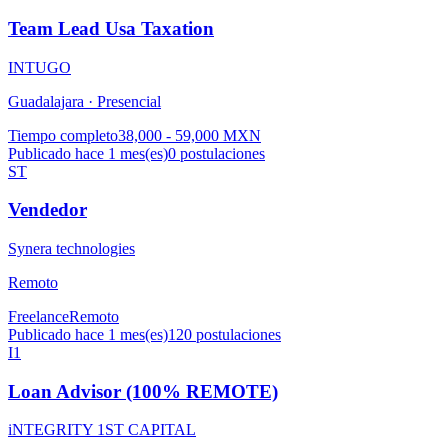
Team Lead Usa Taxation
INTUGO
Guadalajara ·
Presencial
Tiempo completo
38,000 - 59,000 MXN
Publicado hace 1 mes(es)
0
postulaciones
ST
Vendedor
Synera technologies
Remoto
Freelance
Remoto
Publicado hace 1 mes(es)
120
postulaciones
I1
Loan Advisor (100% REMOTE)
iNTEGRITY 1ST CAPITAL