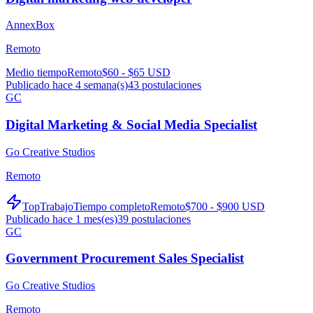
AnnexBox
Remoto
Medio tiempo
Remoto
$60 - $65 USD
Publicado hace 4 semana(s)
43
postulaciones
GC
Digital Marketing & Social Media Specialist
Go Creative Studios
Remoto
TopTrabajo
Tiempo completo
Remoto
$700 - $900 USD
Publicado hace 1 mes(es)
39
postulaciones
GC
Government Procurement Sales Specialist
Go Creative Studios
Remoto