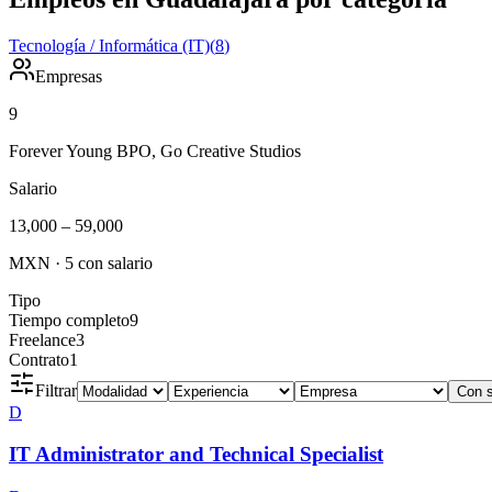
Tecnología / Informática (IT)
(
8
)
Empresas
9
Forever Young BPO, Go Creative Studios
Salario
13,000
–
59,000
MXN
·
5
con salario
Tipo
Tiempo completo
9
Freelance
3
Contrato
1
Filtrar
Con s
D
IT Administrator and Technical Specialist