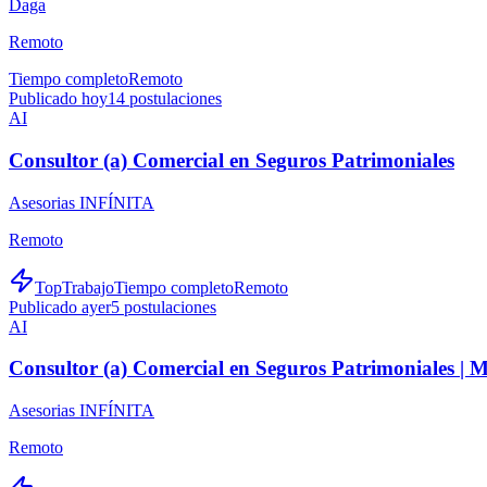
Daga
Remoto
Tiempo completo
Remoto
Publicado hoy
14
postulaciones
AI
Consultor (a) Comercial en Seguros Patrimoniales
Asesorias INFÍNITA
Remoto
TopTrabajo
Tiempo completo
Remoto
Publicado ayer
5
postulaciones
AI
Consultor (a) Comercial en Seguros Patrimoniales |
Asesorias INFÍNITA
Remoto