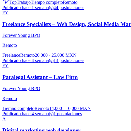
TopTrabajo
Tiempo completo
Remoto
Publicado hace 1 semana(s)
44
postulaciones
FY
Freelance Specialists – Web Design, Social Media M
Forever Young BPO
Remoto
Freelance
Remoto
20,000 - 25,000 MXN
Publicado hace 4 semana(s)
13
postulaciones
FY
Paralegal Assistant – Law Firm
Forever Young BPO
Remoto
Tiempo completo
Remoto
14,000 - 16,000 MXN
Publicado hace 4 semana(s)
1
postulaciones
A
Digital marketing web developer