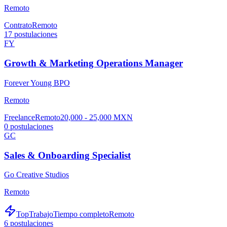
Remoto
Contrato
Remoto
17
postulaciones
FY
Growth & Marketing Operations Manager
Forever Young BPO
Remoto
Freelance
Remoto
20,000 - 25,000 MXN
0
postulaciones
GC
Sales & Onboarding Specialist
Go Creative Studios
Remoto
TopTrabajo
Tiempo completo
Remoto
6
postulaciones