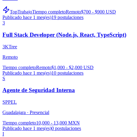
TopTrabajo
Tiempo completo
Remoto
$700 - $900 USD
Publicado hace 1 mes(es)
19
postulaciones
3
Full Stack Developer (Node.js, React, TypeScript)
3KTree
Remoto
Tiempo completo
Remoto
$1,000 - $2,000 USD
Publicado hace 1 mes(es)
10
postulaciones
S
Agente de Seguridad Interna
SPPEL
Guadalajara ·
Presencial
Tiempo completo
10,000 - 13,000 MXN
Publicado hace 1 mes(es)
0
postulaciones
I