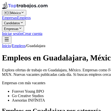
🇲🇽
México
Empresas
Empleos
Candidatos
Empresas
Iniciar sesión
Crear cuenta
Inicio
/
Empleos
/
Guadalajara
Empleos en Guadalajara, Méxic
Explora ofertas de trabajo en Guadalajara, México. Empresas como F
MXN. Nuevas vacantes publicadas cada día. Si buscas empleos cerca de
Empresas con más vacantes
Forever Young BPO
Go Creative Studios
Asesorias INFÍNITA
Empleos en Guadalajara por categoría