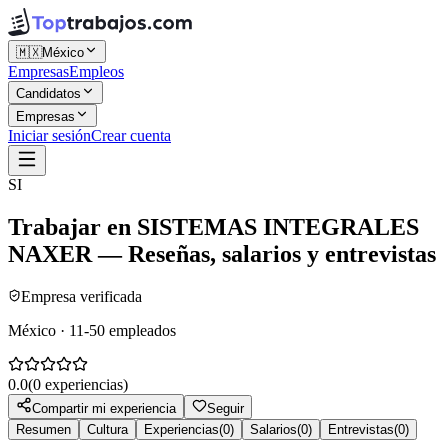
🇲🇽
México
Empresas
Empleos
Candidatos
Empresas
Iniciar sesión
Crear cuenta
SI
Trabajar en
SISTEMAS INTEGRALES
NAXER
— Reseñas, salarios y entrevistas
Empresa verificada
México · 11-50 empleados
0.0
(
0
experiencias)
Compartir mi experiencia
Seguir
Resumen
Cultura
Experiencias
(
0
)
Salarios
(
0
)
Entrevistas
(
0
)