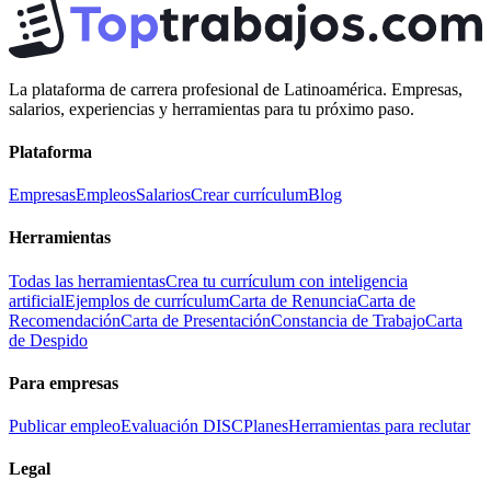
La plataforma de carrera profesional de Latinoamérica. Empresas,
salarios, experiencias y herramientas para tu próximo paso.
Plataforma
Empresas
Empleos
Salarios
Crear currículum
Blog
Herramientas
Todas las herramientas
Crea tu currículum con inteligencia
artificial
Ejemplos de currículum
Carta de Renuncia
Carta de
Recomendación
Carta de Presentación
Constancia de Trabajo
Carta
de Despido
Para empresas
Publicar empleo
Evaluación DISC
Planes
Herramientas para reclutar
Legal