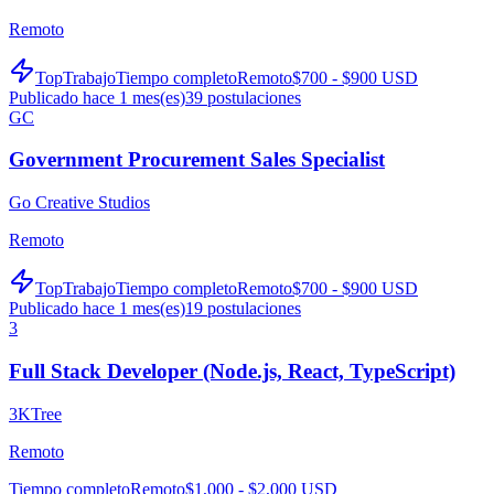
Remoto
TopTrabajo
Tiempo completo
Remoto
$700 - $900 USD
Publicado hace 1 mes(es)
39
postulaciones
GC
Government Procurement Sales Specialist
Go Creative Studios
Remoto
TopTrabajo
Tiempo completo
Remoto
$700 - $900 USD
Publicado hace 1 mes(es)
19
postulaciones
3
Full Stack Developer (Node.js, React, TypeScript)
3KTree
Remoto
Tiempo completo
Remoto
$1,000 - $2,000 USD