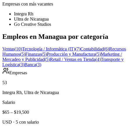
Empresas con más vacantes
Integra Rh
Ultra de Nicaragua
Go Creative Studios
Empleos en Managua por categoría
Ventas
(
10
)
Tecnología / Informática (IT)
(
7
)
Contabilidad
(
6
)
Recursos
Humanos
(
5
)
Finanzas
(
5
)
Producción y Manufactura
(
5
)
Marketing /
Mercadeo y Publicidad
(
5
)
Retail / Ventas en Tienda
(
4
)
Transporte y
Logística
(
3
)
Banca
(
3
)
Empresas
53
Integra Rh, Ultra de Nicaragua
Salario
$65
–
$19,500
USD
·
5
con salario