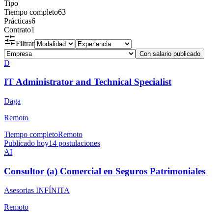
Tipo
Tiempo completo
63
Prácticas
6
Contrato
1
Filtrar
Con salario publicado
D
IT Administrator and Technical Specialist
Daga
Remoto
Tiempo completo
Remoto
Publicado hoy
14
postulaciones
AI
Consultor (a) Comercial en Seguros Patrimoniales
Asesorias INFÍNITA
Remoto