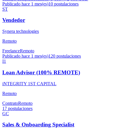
Publicado hace 1 mes(es)
10
postulaciones
ST
Vendedor
Synera technologies
Remoto
Freelance
Remoto
Publicado hace 1 mes(es)
120
postulaciones
I1
Loan Advisor (100% REMOTE)
iNTEGRITY 1ST CAPITAL
Remoto
Contrato
Remoto
17
postulaciones
GC
Sales & Onboarding Specialist