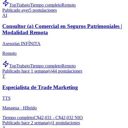
TopTrabajo
Tiempo completo
Remoto
Publicado ayer
5
postulaciones
AI
Consultor (a) Comercial en Seguros Patrimoniales |
Modalidad Remota
Asesorias INFÍNITA
Remoto
TopTrabajo
Tiempo completo
Remoto
Publicado hace 1 semana(s)
44
postulaciones
T
Especialista de Trade Marketing
TTS
Managua ·
Híbrido
Tiempo completo
C$42,031 - C$42,032 NIO
Publicado hace 2 semana(s)
1
postulaciones
A