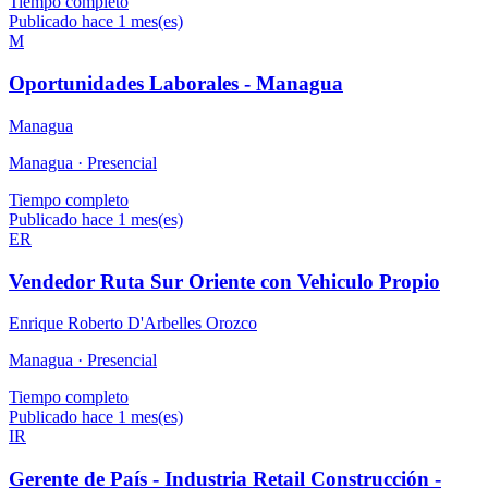
Tiempo completo
Publicado hace 1 mes(es)
M
Oportunidades Laborales - Managua
Managua
Managua ·
Presencial
Tiempo completo
Publicado hace 1 mes(es)
ER
Vendedor Ruta Sur Oriente con Vehiculo Propio
Enrique Roberto D'Arbelles Orozco
Managua ·
Presencial
Tiempo completo
Publicado hace 1 mes(es)
IR
Gerente de País - Industria Retail Construcción -