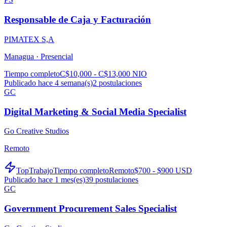
Responsable de Caja y Facturación
PIMATEX S,A
Managua ·
Presencial
Tiempo completo
C$10,000 - C$13,000 NIO
Publicado hace 4 semana(s)
2
postulaciones
GC
Digital Marketing & Social Media Specialist
Go Creative Studios
Remoto
TopTrabajo
Tiempo completo
Remoto
$700 - $900 USD
Publicado hace 1 mes(es)
39
postulaciones
GC
Government Procurement Sales Specialist