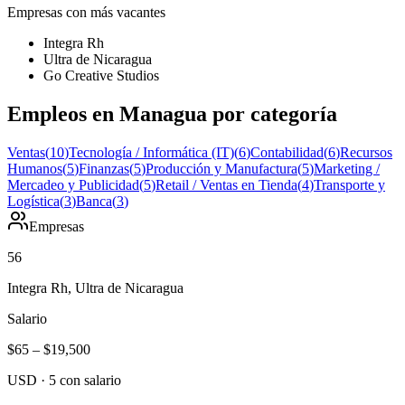
Empresas con más vacantes
Integra Rh
Ultra de Nicaragua
Go Creative Studios
Empleos en Managua por categoría
Ventas
(
10
)
Tecnología / Informática (IT)
(
6
)
Contabilidad
(
6
)
Recursos
Humanos
(
5
)
Finanzas
(
5
)
Producción y Manufactura
(
5
)
Marketing /
Mercadeo y Publicidad
(
5
)
Retail / Ventas en Tienda
(
4
)
Transporte y
Logística
(
3
)
Banca
(
3
)
Empresas
56
Integra Rh, Ultra de Nicaragua
Salario
$65
–
$19,500
USD
·
5
con salario