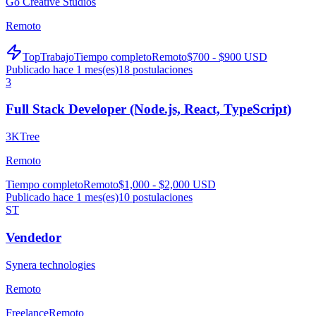
Go Creative Studios
Remoto
TopTrabajo
Tiempo completo
Remoto
$700 - $900 USD
Publicado hace 1 mes(es)
18
postulaciones
3
Full Stack Developer (Node.js, React, TypeScript)
3KTree
Remoto
Tiempo completo
Remoto
$1,000 - $2,000 USD
Publicado hace 1 mes(es)
10
postulaciones
ST
Vendedor
Synera technologies
Remoto
Freelance
Remoto