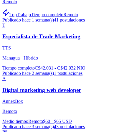
Remoto
TopTrabajo
Tiempo completo
Remoto
Publicado hace 1 semana(s)
41
postulaciones
T
Especialista de Trade Marketing
TTS
Managua ·
Híbrido
Tiempo completo
C$42,031 - C$42,032 NIO
Publicado hace 2 semana(s)
1
postulaciones
A
Digital marketing web developer
AnnexBox
Remoto
Medio tiempo
Remoto
$60 - $65 USD
Publicado hace 3 semana(s)
43
postulaciones
PS