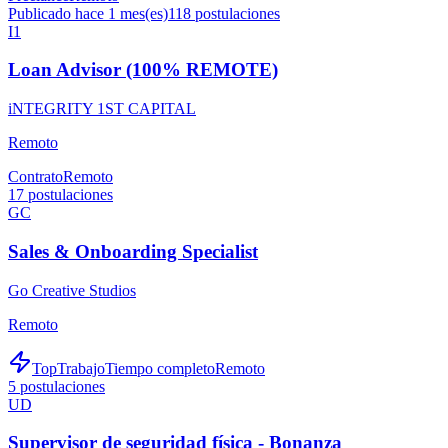
Publicado hace 1 mes(es)
118
postulaciones
I1
Loan Advisor (100% REMOTE)
iNTEGRITY 1ST CAPITAL
Remoto
Contrato
Remoto
17
postulaciones
GC
Sales & Onboarding Specialist
Go Creative Studios
Remoto
TopTrabajo
Tiempo completo
Remoto
5
postulaciones
UD
Supervisor de seguridad física - Bonanza