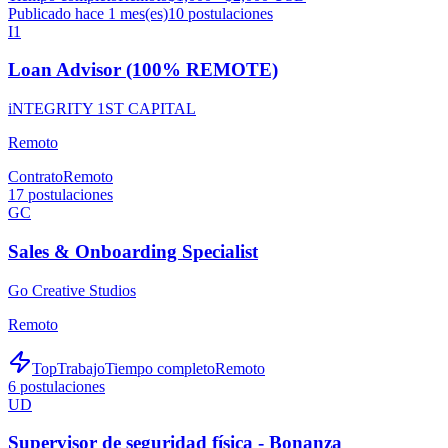
Publicado hace 1 mes(es)
10
postulaciones
I1
Loan Advisor (100% REMOTE)
iNTEGRITY 1ST CAPITAL
Remoto
Contrato
Remoto
17
postulaciones
GC
Sales & Onboarding Specialist
Go Creative Studios
Remoto
TopTrabajo
Tiempo completo
Remoto
6
postulaciones
UD
Supervisor de seguridad física - Bonanza