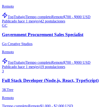
Remoto
TopTrabajo
Tiempo completo
Remoto
$700 - $900 USD
Publicado hace 1 mes(es)
42
postulaciones
GC
Government Procurement Sales Specialist
Go Creative Studios
Remoto
TopTrabajo
Tiempo completo
Remoto
$700 - $900 USD
Publicado hace 1 mes(es)
19
postulaciones
3
Full Stack Developer (Node.js, React, TypeScript)
3KTree
Remoto
Tiempo completo
Remoto
$1,000 - $2,000 USD