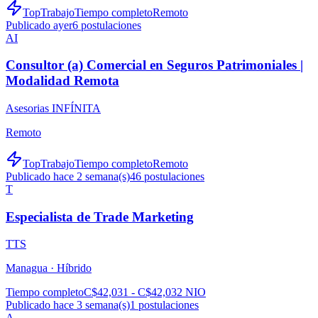
TopTrabajo
Tiempo completo
Remoto
Publicado ayer
6
postulaciones
AI
Consultor (a) Comercial en Seguros Patrimoniales |
Modalidad Remota
Asesorias INFÍNITA
Remoto
TopTrabajo
Tiempo completo
Remoto
Publicado hace 2 semana(s)
46
postulaciones
T
Especialista de Trade Marketing
TTS
Managua ·
Híbrido
Tiempo completo
C$42,031 - C$42,032 NIO
Publicado hace 3 semana(s)
1
postulaciones
A