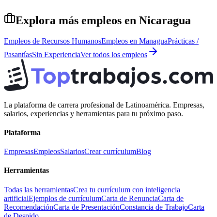
Explora más empleos en
Nicaragua
Empleos de
Recursos Humanos
Empleos en
Managua
Prácticas /
Pasantías
Sin Experiencia
Ver todos los empleos
La plataforma de carrera profesional de Latinoamérica. Empresas,
salarios, experiencias y herramientas para tu próximo paso.
Plataforma
Empresas
Empleos
Salarios
Crear currículum
Blog
Herramientas
Todas las herramientas
Crea tu currículum con inteligencia
artificial
Ejemplos de currículum
Carta de Renuncia
Carta de
Recomendación
Carta de Presentación
Constancia de Trabajo
Carta
de Despido