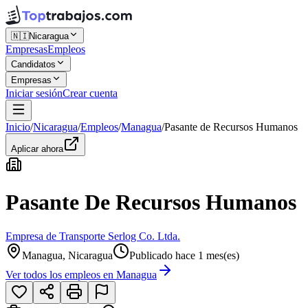
🇳🇮
Nicaragua
Empresas
Empleos
Candidatos
Empresas
Iniciar sesión
Crear cuenta
Inicio
/
Nicaragua
/
Empleos
/
Managua
/
Pasante de Recursos Humanos
Aplicar ahora
Pasante De Recursos Humanos
Empresa de Transporte Serlog Co. Ltda.
Managua, Nicaragua
Publicado hace 1 mes(es)
Ver todos los empleos en
Managua