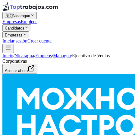
🇳🇮
Nicaragua
Empresas
Empleos
Candidatos
Empresas
Iniciar sesión
Crear cuenta
Inicio
/
Nicaragua
/
Empleos
/
Managua
/
Ejecutivo de Ventas
Corporativas
Aplicar ahora