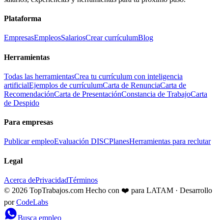
Plataforma
Empresas
Empleos
Salarios
Crear currículum
Blog
Herramientas
Todas las herramientas
Crea tu currículum con inteligencia
artificial
Ejemplos de currículum
Carta de Renuncia
Carta de
Recomendación
Carta de Presentación
Constancia de Trabajo
Carta
de Despido
Para empresas
Publicar empleo
Evaluación DISC
Planes
Herramientas para reclutar
Legal
Acerca de
Privacidad
Términos
© 2026 TopTrabajos.com
Hecho con ❤️ para LATAM · Desarrollo
por
CodeLabs
Busca empleo