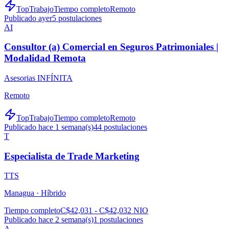
TopTrabajo
Tiempo completo
Remoto
Publicado ayer
5
postulaciones
AI
Consultor (a) Comercial en Seguros Patrimoniales |
Modalidad Remota
Asesorias INFÍNITA
Remoto
TopTrabajo
Tiempo completo
Remoto
Publicado hace 1 semana(s)
44
postulaciones
T
Especialista de Trade Marketing
TTS
Managua ·
Híbrido
Tiempo completo
C$42,031 - C$42,032 NIO
Publicado hace 2 semana(s)
1
postulaciones
A