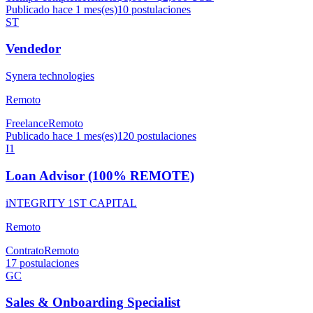
Publicado hace 1 mes(es)
10
postulaciones
ST
Vendedor
Synera technologies
Remoto
Freelance
Remoto
Publicado hace 1 mes(es)
120
postulaciones
I1
Loan Advisor (100% REMOTE)
iNTEGRITY 1ST CAPITAL
Remoto
Contrato
Remoto
17
postulaciones
GC
Sales & Onboarding Specialist