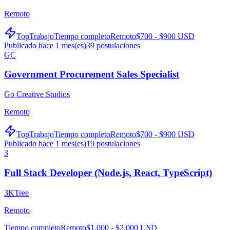
Remoto
TopTrabajo
Tiempo completo
Remoto
$700 - $900 USD
Publicado hace 1 mes(es)
39
postulaciones
GC
Government Procurement Sales Specialist
Go Creative Studios
Remoto
TopTrabajo
Tiempo completo
Remoto
$700 - $900 USD
Publicado hace 1 mes(es)
19
postulaciones
3
Full Stack Developer (Node.js, React, TypeScript)
3KTree
Remoto
Tiempo completo
Remoto
$1,000 - $2,000 USD