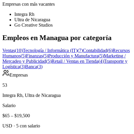
Empresas con más vacantes
Integra Rh
Ultra de Nicaragua
Go Creative Studios
Empleos en Managua por categoría
Ventas
(
10
)
Tecnología / Informática (IT)
(
7
)
Contabilidad
(
6
)
Recursos
Humanos
(
5
)
Finanzas
(
5
)
Producción y Manufactura
(
5
)
Marketing /
Mercadeo y Publicidad
(
5
)
Retail / Ventas en Tienda
(
4
)
Transporte y
Logística
(
3
)
Banca
(
3
)
Empresas
53
Integra Rh, Ultra de Nicaragua
Salario
$65
–
$19,500
USD
·
5
con salario