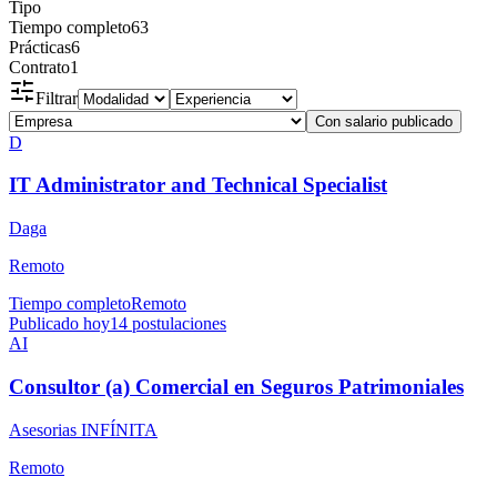
Tipo
Tiempo completo
63
Prácticas
6
Contrato
1
Filtrar
Con salario publicado
D
IT Administrator and Technical Specialist
Daga
Remoto
Tiempo completo
Remoto
Publicado hoy
14
postulaciones
AI
Consultor (a) Comercial en Seguros Patrimoniales
Asesorias INFÍNITA
Remoto