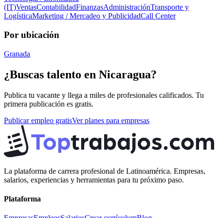
(IT)
Ventas
Contabilidad
Finanzas
Administración
Transporte y
Logística
Marketing / Mercadeo y Publicidad
Call Center
Por ubicación
Granada
¿Buscas talento en
Nicaragua
?
Publica tu vacante y llega a miles de profesionales calificados. Tu
primera publicación es gratis.
Publicar empleo gratis
Ver planes para empresas
La plataforma de carrera profesional de Latinoamérica. Empresas,
salarios, experiencias y herramientas para tu próximo paso.
Plataforma
Empresas
Empleos
Salarios
Crear currículum
Blog