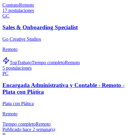
Contrato
Remoto
17
postulaciones
GC
Sales & Onboarding Specialist
Go Creative Studios
Remoto
TopTrabajo
Tiempo completo
Remoto
5
postulaciones
PC
Encargada Administrativa y Contable - Remoto -
Plata con Plática
Plata con Plática
Remoto
Tiempo completo
Remoto
Publicado hace 2 semana(s)
R