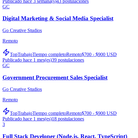
Publicado hace 3 semana(s)
43
postulaciones
GC
Digital Marketing & Social Media Specialist
Go Creative Studios
Remoto
TopTrabajo
Tiempo completo
Remoto
$700 - $900 USD
Publicado hace 1 mes(es)
39
postulaciones
GC
Government Procurement Sales Specialist
Go Creative Studios
Remoto
TopTrabajo
Tiempo completo
Remoto
$700 - $900 USD
Publicado hace 1 mes(es)
18
postulaciones
3
Full Stack Developer (Node.js, React, TypeScript)