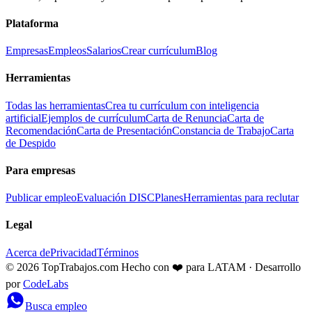
Plataforma
Empresas
Empleos
Salarios
Crear currículum
Blog
Herramientas
Todas las herramientas
Crea tu currículum con inteligencia
artificial
Ejemplos de currículum
Carta de Renuncia
Carta de
Recomendación
Carta de Presentación
Constancia de Trabajo
Carta
de Despido
Para empresas
Publicar empleo
Evaluación DISC
Planes
Herramientas para reclutar
Legal
Acerca de
Privacidad
Términos
© 2026 TopTrabajos.com
Hecho con ❤️ para LATAM · Desarrollo
por
CodeLabs
Busca empleo