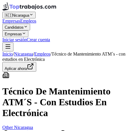
🇳🇮
Nicaragua
Empresas
Empleos
Candidatos
Empresas
Iniciar sesión
Crear cuenta
Inicio
/
Nicaragua
/
Empleos
/
Técnico de Mantenimiento ATM´s - con
estudios en Electrónica
Aplicar ahora
Técnico De Mantenimiento
ATM´s - Con Estudios En
Electrónica
Other Nicaragua