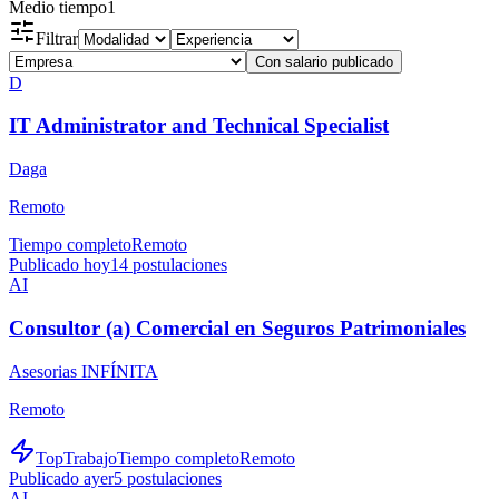
Medio tiempo
1
Filtrar
Con salario publicado
D
IT Administrator and Technical Specialist
Daga
Remoto
Tiempo completo
Remoto
Publicado hoy
14
postulaciones
AI
Consultor (a) Comercial en Seguros Patrimoniales
Asesorias INFÍNITA
Remoto
TopTrabajo
Tiempo completo
Remoto
Publicado ayer
5
postulaciones
AI