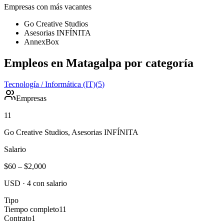
Empresas con más vacantes
Go Creative Studios
Asesorias INFÍNITA
AnnexBox
Empleos en Matagalpa por categoría
Tecnología / Informática (IT)
(
5
)
Empresas
11
Go Creative Studios, Asesorias INFÍNITA
Salario
$60
–
$2,000
USD
·
4
con salario
Tipo
Tiempo completo
11
Contrato
1