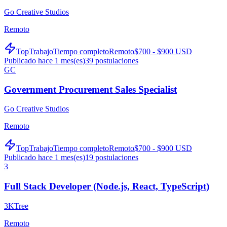
Go Creative Studios
Remoto
TopTrabajo
Tiempo completo
Remoto
$700 - $900 USD
Publicado hace 1 mes(es)
39
postulaciones
GC
Government Procurement Sales Specialist
Go Creative Studios
Remoto
TopTrabajo
Tiempo completo
Remoto
$700 - $900 USD
Publicado hace 1 mes(es)
19
postulaciones
3
Full Stack Developer (Node.js, React, TypeScript)
3KTree
Remoto