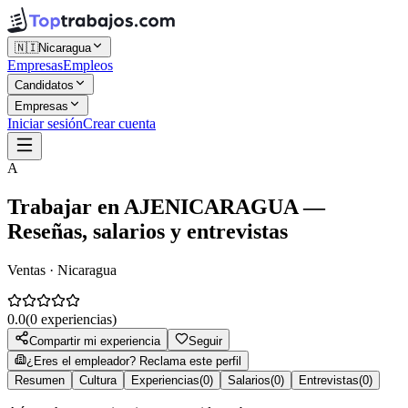
🇳🇮
Nicaragua
Empresas
Empleos
Candidatos
Empresas
Iniciar sesión
Crear cuenta
A
Trabajar en
AJENICARAGUA
—
Reseñas, salarios y entrevistas
Ventas · Nicaragua
0.0
(
0
experiencias)
Compartir mi experiencia
Seguir
¿Eres el empleador? Reclama este perfil
Resumen
Cultura
Experiencias
(
0
)
Salarios
(
0
)
Entrevistas
(
0
)