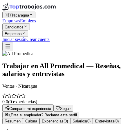
🇳🇮
Nicaragua
Empresas
Empleos
Candidatos
Empresas
Iniciar sesión
Crear cuenta
Trabajar en
All Promedical
— Reseñas,
salarios y entrevistas
Ventas · Nicaragua
0.0
(
0
experiencias)
Compartir mi experiencia
Seguir
¿Eres el empleador? Reclama este perfil
Resumen
Cultura
Experiencias
(
0
)
Salarios
(
0
)
Entrevistas
(
0
)