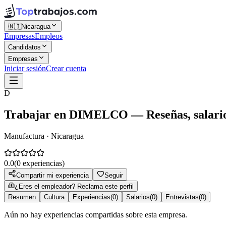
🇳🇮
Nicaragua
Empresas
Empleos
Candidatos
Empresas
Iniciar sesión
Crear cuenta
D
Trabajar en
DIMELCO
— Reseñas, salario
Manufactura · Nicaragua
0.0
(
0
experiencias)
Compartir mi experiencia
Seguir
¿Eres el empleador? Reclama este perfil
Resumen
Cultura
Experiencias
(
0
)
Salarios
(
0
)
Entrevistas
(
0
)
Aún no hay experiencias compartidas sobre esta empresa.