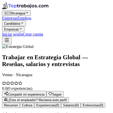
🇳🇮
Nicaragua
Empresas
Empleos
Candidatos
Empresas
Iniciar sesión
Crear cuenta
Trabajar en
Estrategia Global
—
Reseñas, salarios y entrevistas
Ventas · Nicaragua
0.0
(
0
experiencias)
Compartir mi experiencia
Seguir
¿Eres el empleador? Reclama este perfil
Resumen
Cultura
Experiencias
(
0
)
Salarios
(
0
)
Entrevistas
(
0
)