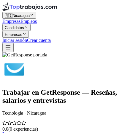
🇳🇮
Nicaragua
Empresas
Empleos
Candidatos
Empresas
Iniciar sesión
Crear cuenta
Trabajar en
GetResponse
— Reseñas,
salarios y entrevistas
Tecnología · Nicaragua
0.0
(
0
experiencias)