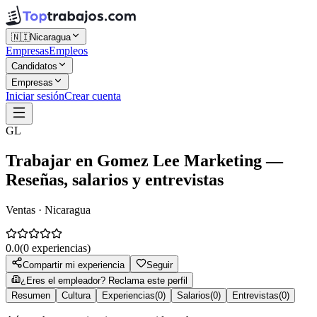
🇳🇮
Nicaragua
Empresas
Empleos
Candidatos
Empresas
Iniciar sesión
Crear cuenta
GL
Trabajar en
Gomez Lee Marketing
—
Reseñas, salarios y entrevistas
Ventas · Nicaragua
0.0
(
0
experiencias)
Compartir mi experiencia
Seguir
¿Eres el empleador? Reclama este perfil
Resumen
Cultura
Experiencias
(
0
)
Salarios
(
0
)
Entrevistas
(
0
)