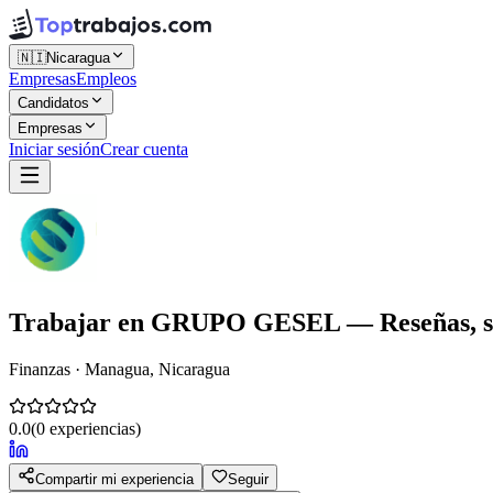
🇳🇮
Nicaragua
Empresas
Empleos
Candidatos
Empresas
Iniciar sesión
Crear cuenta
Trabajar en
GRUPO GESEL
— Reseñas, sa
Finanzas · Managua, Nicaragua
0.0
(
0
experiencias)
Compartir mi experiencia
Seguir