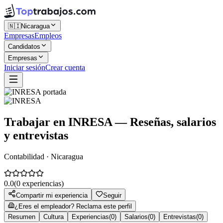
🇳🇮
Nicaragua
Empresas
Empleos
Candidatos
Empresas
Iniciar sesión
Crear cuenta
Trabajar en
INRESA
— Reseñas, salarios
y entrevistas
Contabilidad · Nicaragua
0.0
(
0
experiencias)
Compartir mi experiencia
Seguir
¿Eres el empleador? Reclama este perfil
Resumen
Cultura
Experiencias
(
0
)
Salarios
(
0
)
Entrevistas
(
0
)