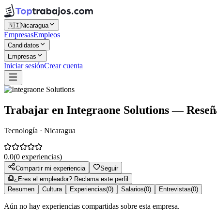
🇳🇮
Nicaragua
Empresas
Empleos
Candidatos
Empresas
Iniciar sesión
Crear cuenta
Trabajar en
Integraone Solutions
— Reseñas
Tecnología · Nicaragua
0.0
(
0
experiencias)
Compartir mi experiencia
Seguir
¿Eres el empleador? Reclama este perfil
Resumen
Cultura
Experiencias
(
0
)
Salarios
(
0
)
Entrevistas
(
0
)
Aún no hay experiencias compartidas sobre esta empresa.