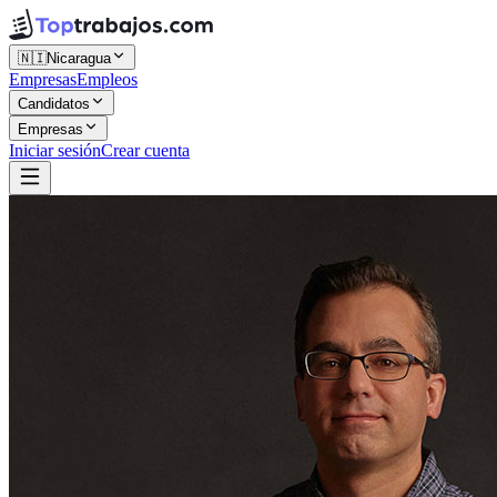
🇳🇮
Nicaragua
Empresas
Empleos
Candidatos
Empresas
Iniciar sesión
Crear cuenta