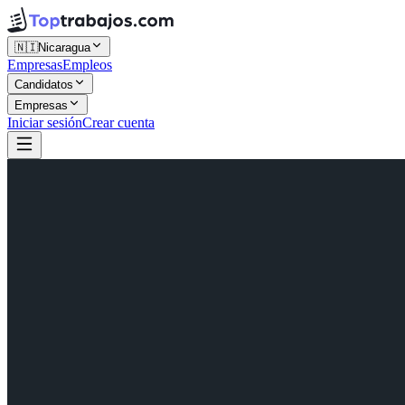
🇳🇮
Nicaragua
Empresas
Empleos
Candidatos
Empresas
Iniciar sesión
Crear cuenta