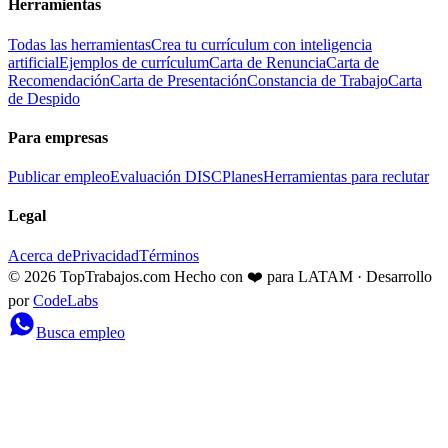
Herramientas
Todas las herramientas
Crea tu currículum con inteligencia
artificial
Ejemplos de currículum
Carta de Renuncia
Carta de
Recomendación
Carta de Presentación
Constancia de Trabajo
Carta
de Despido
Para empresas
Publicar empleo
Evaluación DISC
Planes
Herramientas para reclutar
Legal
Acerca de
Privacidad
Términos
© 2026 TopTrabajos.com
Hecho con ❤️ para LATAM · Desarrollo
por
CodeLabs
Busca empleo