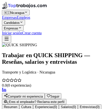
🇳🇮
Nicaragua
Empresas
Empleos
Candidatos
Empresas
Iniciar sesión
Crear cuenta
Trabajar en
QUICK SHIPPING
—
Reseñas, salarios y entrevistas
Transporte y Logística · Nicaragua
0.0
(
0
experiencias)
Compartir mi experiencia
Seguir
¿Eres el empleador? Reclama este perfil
Resumen
Cultura
Experiencias
(
0
)
Salarios
(
0
)
Entrevistas
(
0
)