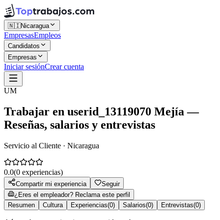
🇳🇮
Nicaragua
Empresas
Empleos
Candidatos
Empresas
Iniciar sesión
Crear cuenta
UM
Trabajar en
userid_13119070 Mejía
—
Reseñas, salarios y entrevistas
Servicio al Cliente · Nicaragua
0.0
(
0
experiencias)
Compartir mi experiencia
Seguir
¿Eres el empleador? Reclama este perfil
Resumen
Cultura
Experiencias
(
0
)
Salarios
(
0
)
Entrevistas
(
0
)