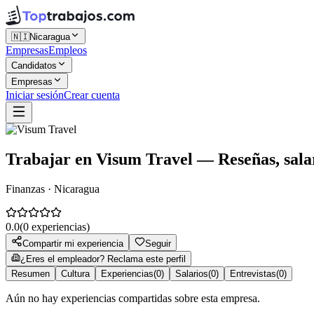
🇳🇮
Nicaragua
Empresas
Empleos
Candidatos
Empresas
Iniciar sesión
Crear cuenta
Trabajar en
Visum Travel
— Reseñas, salar
Finanzas · Nicaragua
0.0
(
0
experiencias)
Compartir mi experiencia
Seguir
¿Eres el empleador? Reclama este perfil
Resumen
Cultura
Experiencias
(
0
)
Salarios
(
0
)
Entrevistas
(
0
)
Aún no hay experiencias compartidas sobre esta empresa.