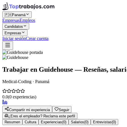
🇵🇦
Panamá
Empresas
Empleos
Candidatos
Empresas
Iniciar sesión
Crear cuenta
Trabajar en
Guidehouse
— Reseñas, salario
Medical-Coding · Panamá
0.0
(
0
experiencias)
Compartir mi experiencia
Seguir
¿Eres el empleador? Reclama este perfil
Resumen
Cultura
Experiencias
(
0
)
Salarios
(
0
)
Entrevistas
(
0
)