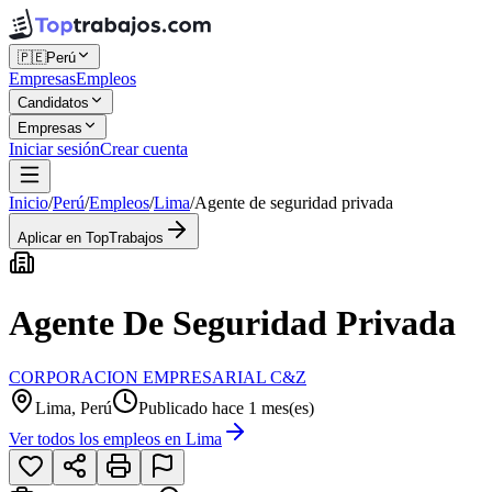
🇵🇪
Perú
Empresas
Empleos
Candidatos
Empresas
Iniciar sesión
Crear cuenta
Inicio
/
Perú
/
Empleos
/
Lima
/
Agente de seguridad privada
Aplicar en TopTrabajos
Agente De Seguridad Privada
CORPORACION EMPRESARIAL C&Z
Lima, Perú
Publicado hace 1 mes(es)
Ver todos los empleos en
Lima