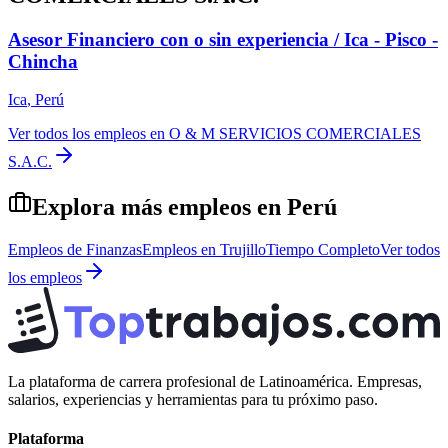
Asesor Financiero con o sin experiencia / Ica - Pisco -
Chincha
Ica
,
Perú
Ver todos los empleos en
O & M SERVICIOS COMERCIALES
S.A.C.
Explora más empleos en
Perú
Empleos de
Finanzas
Empleos en
Trujillo
Tiempo Completo
Ver todos
los empleos
La plataforma de carrera profesional de Latinoamérica. Empresas,
salarios, experiencias y herramientas para tu próximo paso.
Plataforma