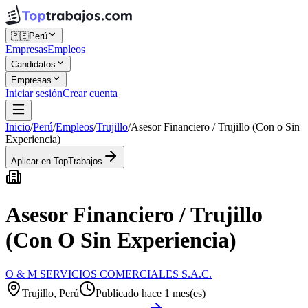
🇵🇪
Perú
Empresas
Empleos
Candidatos
Empresas
Iniciar sesión
Crear cuenta
Inicio
/
Perú
/
Empleos
/
Trujillo
/
Asesor Financiero / Trujillo (Con o Sin
Experiencia)
Aplicar en TopTrabajos
Asesor Financiero / Trujillo
(Con O Sin Experiencia)
O & M SERVICIOS COMERCIALES S.A.C.
Trujillo, Perú
Publicado hace 1 mes(es)