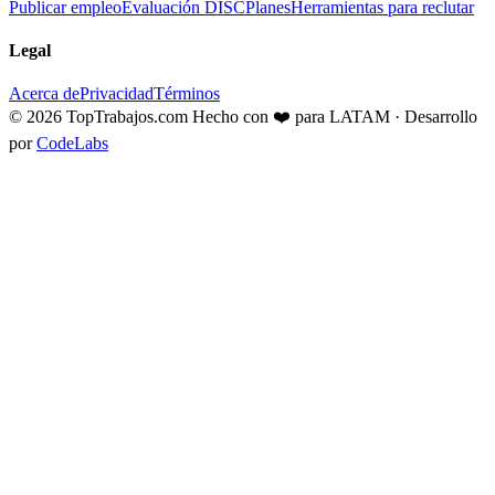
Publicar empleo
Evaluación DISC
Planes
Herramientas para reclutar
Legal
Acerca de
Privacidad
Términos
© 2026 TopTrabajos.com
Hecho con ❤️ para LATAM · Desarrollo
por
CodeLabs