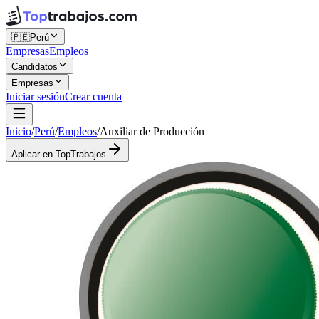
🇵🇪
Perú
Empresas
Empleos
Candidatos
Empresas
Iniciar sesión
Crear cuenta
Inicio
/
Perú
/
Empleos
/
Auxiliar de Producción
Aplicar en TopTrabajos