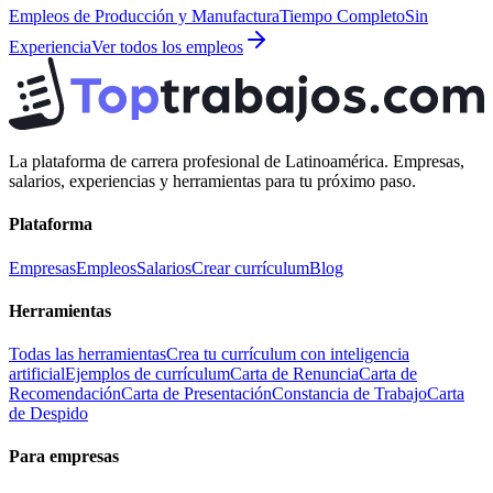
Empleos de
Producción y Manufactura
Tiempo Completo
Sin
Experiencia
Ver todos los empleos
La plataforma de carrera profesional de Latinoamérica. Empresas,
salarios, experiencias y herramientas para tu próximo paso.
Plataforma
Empresas
Empleos
Salarios
Crear currículum
Blog
Herramientas
Todas las herramientas
Crea tu currículum con inteligencia
artificial
Ejemplos de currículum
Carta de Renuncia
Carta de
Recomendación
Carta de Presentación
Constancia de Trabajo
Carta
de Despido
Para empresas