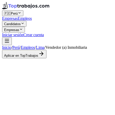
🇵🇪
Perú
Empresas
Empleos
Candidatos
Empresas
Iniciar sesión
Crear cuenta
Inicio
/
Perú
/
Empleos
/
Lima
/
Vendedor (a) Inmobiliaria
Aplicar en TopTrabajos