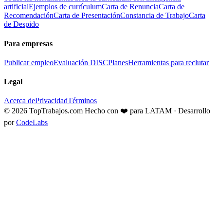
artificial
Ejemplos de currículum
Carta de Renuncia
Carta de
Recomendación
Carta de Presentación
Constancia de Trabajo
Carta
de Despido
Para empresas
Publicar empleo
Evaluación DISC
Planes
Herramientas para reclutar
Legal
Acerca de
Privacidad
Términos
© 2026 TopTrabajos.com
Hecho con ❤️ para LATAM · Desarrollo
por
CodeLabs