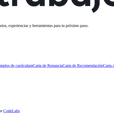
rios, experiencias y herramientas para tu próximo paso.
mplos de currículum
Carta de Renuncia
Carta de Recomendación
Carta 
or
CodeLabs