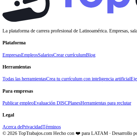
La plataforma de carrera profesional de Latinoamérica. Empresas, sala
Plataforma
Empresas
Empleos
Salarios
Crear currículum
Blog
Herramientas
Todas las herramientas
Crea tu currículum con inteligencia artificial
Eje
Para empresas
Publicar empleo
Evaluación DISC
Planes
Herramientas para reclutar
Legal
Acerca de
Privacidad
Términos
© 2026 TopTrabajos.com
Hecho con ❤️ para LATAM · Desarrollo p