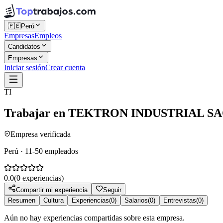
🇵🇪
Perú
Empresas
Empleos
Candidatos
Empresas
Iniciar sesión
Crear cuenta
TI
Trabajar en
TEKTRON INDUSTRIAL S
Empresa verificada
Perú · 11-50 empleados
0.0
(
0
experiencias)
Compartir mi experiencia
Seguir
Resumen
Cultura
Experiencias
(
0
)
Salarios
(
0
)
Entrevistas
(
0
)
Aún no hay experiencias compartidas sobre esta empresa.