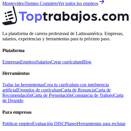
Montevideo
Tiempo Completo
Ver todos los empleos
La plataforma de carrera profesional de Latinoamérica. Empresas,
salarios, experiencias y herramientas para tu próximo paso.
Plataforma
Empresas
Empleos
Salarios
Crear currículum
Blog
Herramientas
Todas las herramientas
Crea tu currículum con inteligencia
artificial
Ejemplos de currículum
Carta de Renuncia
Carta de
Recomendación
Carta de Presentación
Constancia de Trabajo
Carta
de Despido
Para empresas
Publicar empleo
Evaluación DISC
Planes
Herramientas para reclutar