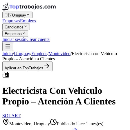
🇺🇾
Uruguay
Empresas
Empleos
Candidatos
Empresas
Iniciar sesión
Crear cuenta
Inicio
/
Uruguay
/
Empleos
/
Montevideo
/
Electricista con Vehículo
Propio – Atención a Clientes
Aplicar en TopTrabajos
Electricista Con Vehículo
Propio – Atención A Clientes
SOLART
Montevideo, Uruguay
Publicado hace 1 mes(es)