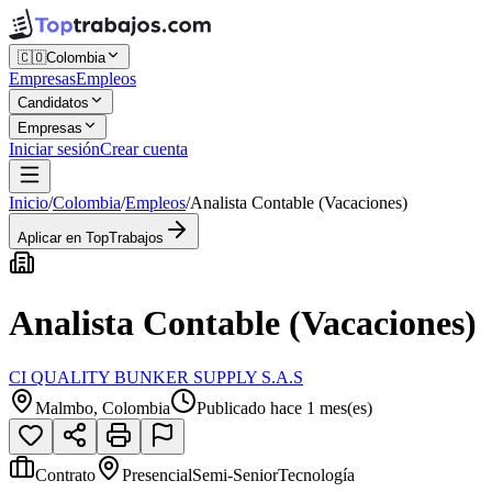
🇨🇴
Colombia
Empresas
Empleos
Candidatos
Empresas
Iniciar sesión
Crear cuenta
Inicio
/
Colombia
/
Empleos
/
Analista Contable (Vacaciones)
Aplicar en TopTrabajos
Analista Contable (Vacaciones)
CI QUALITY BUNKER SUPPLY S.A.S
Malmbo, Colombia
Publicado hace 1 mes(es)
Contrato
Presencial
Semi-Senior
Tecnología