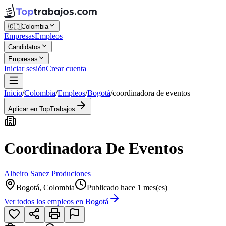
🇨🇴
Colombia
Empresas
Empleos
Candidatos
Empresas
Iniciar sesión
Crear cuenta
Inicio
/
Colombia
/
Empleos
/
Bogotá
/
coordinadora de eventos
Aplicar en TopTrabajos
Coordinadora De Eventos
Albeiro Sanez Produciones
Bogotá, Colombia
Publicado hace 1 mes(es)
Ver todos los empleos en
Bogotá