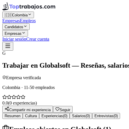
🇨🇴
Colombia
Empresas
Empleos
Candidatos
Empresas
Iniciar sesión
Crear cuenta
G
Trabajar en
Globalsoft
— Reseñas, salarios
Empresa verificada
Colombia · 11-50 empleados
0.0
(
0
experiencias)
Compartir mi experiencia
Seguir
Resumen
Cultura
Experiencias
(
0
)
Salarios
(
0
)
Entrevistas
(
0
)