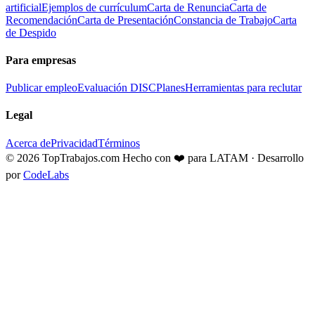
artificial
Ejemplos de currículum
Carta de Renuncia
Carta de
Recomendación
Carta de Presentación
Constancia de Trabajo
Carta
de Despido
Para empresas
Publicar empleo
Evaluación DISC
Planes
Herramientas para reclutar
Legal
Acerca de
Privacidad
Términos
© 2026 TopTrabajos.com
Hecho con ❤️ para LATAM · Desarrollo
por
CodeLabs