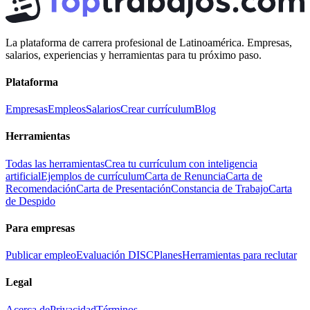
La plataforma de carrera profesional de Latinoamérica. Empresas,
salarios, experiencias y herramientas para tu próximo paso.
Plataforma
Empresas
Empleos
Salarios
Crear currículum
Blog
Herramientas
Todas las herramientas
Crea tu currículum con inteligencia
artificial
Ejemplos de currículum
Carta de Renuncia
Carta de
Recomendación
Carta de Presentación
Constancia de Trabajo
Carta
de Despido
Para empresas
Publicar empleo
Evaluación DISC
Planes
Herramientas para reclutar
Legal
Acerca de
Privacidad
Términos