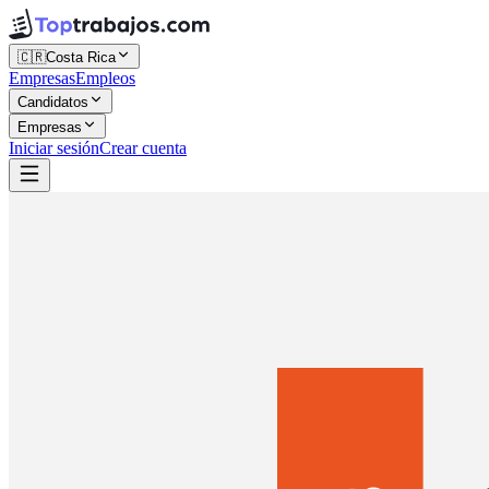
🇨🇷
Costa Rica
Empresas
Empleos
Candidatos
Empresas
Iniciar sesión
Crear cuenta