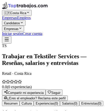
🇨🇷
Costa Rica
Empresas
Empleos
Candidatos
Empresas
Iniciar sesión
Crear cuenta
TS
Trabajar en
Tekstiler Services
—
Reseñas, salarios y entrevistas
Retail · Costa Rica
0.0
(
0
experiencias)
Compartir mi experiencia
Seguir
¿Eres el empleador? Reclama este perfil
Resumen
Cultura
Experiencias
(
0
)
Salarios
(
0
)
Entrevistas
(
0
)