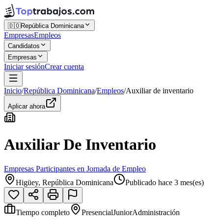
🇩🇴
República Dominicana
Empresas
Empleos
Candidatos
Empresas
Iniciar sesión
Crear cuenta
Inicio
/
República Dominicana
/
Empleos
/
Auxiliar de inventario
Aplicar ahora
Auxiliar De Inventario
Empresas Participantes en Jornada de Empleo
Higüey, República Dominicana
Publicado hace 3 mes(es)
Tiempo completo
Presencial
Junior
Administración