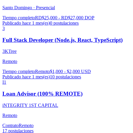
Santo Domingo ·
Presencial
Tiempo completo
RD$25,000 - RD$27,000 DOP
Publicado hace 1 mes(es)
0
postulaciones
3
Full Stack Developer (Node.js, React, TypeScript)
3KTree
Remoto
Tiempo completo
Remoto
$1,000 - $2,000 USD
Publicado hace 1 mes(es)
10
postulaciones
I1
Loan Advisor (100% REMOTE)
iNTEGRITY 1ST CAPITAL
Remoto
Contrato
Remoto
17
postulaciones