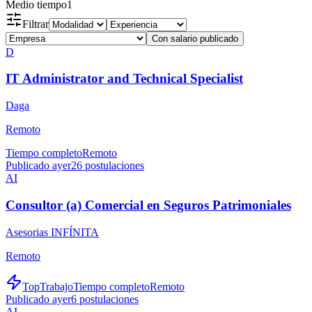
Medio tiempo
1
Filtrar
Con salario publicado
D
IT Administrator and Technical Specialist
Daga
Remoto
Tiempo completo
Remoto
Publicado ayer
26
postulaciones
AI
Consultor (a) Comercial en Seguros Patrimoniales
Asesorias INFÍNITA
Remoto
TopTrabajo
Tiempo completo
Remoto
Publicado ayer
6
postulaciones
AI