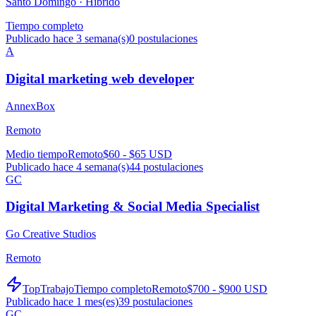
Santo Domingo ·
Híbrido
Tiempo completo
Publicado hace 3 semana(s)
0
postulaciones
A
Digital marketing web developer
AnnexBox
Remoto
Medio tiempo
Remoto
$60 - $65 USD
Publicado hace 4 semana(s)
44
postulaciones
GC
Digital Marketing & Social Media Specialist
Go Creative Studios
Remoto
TopTrabajo
Tiempo completo
Remoto
$700 - $900 USD
Publicado hace 1 mes(es)
39
postulaciones
GC