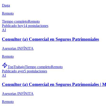
Daga
Remoto
Tiempo completo
Remoto
Publicado hoy
14
postulaciones
AI
Consultor (a) Comercial en Seguros Patrimoniales
Asesorias INFÍNITA
Remoto
TopTrabajo
Tiempo completo
Remoto
Publicado ayer
5
postulaciones
AI
Consultor (a) Comercial en Seguros Patrimoniales |
Asesorias INFÍNITA
Remoto