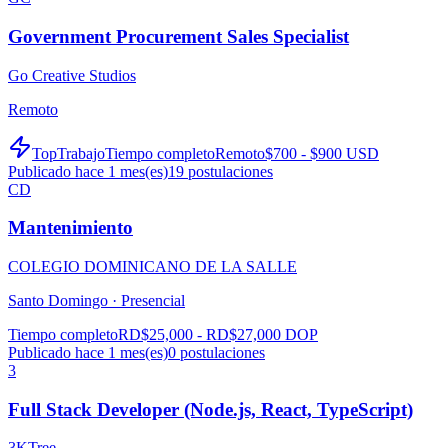
Government Procurement Sales Specialist
Go Creative Studios
Remoto
TopTrabajo
Tiempo completo
Remoto
$700 - $900 USD
Publicado hace 1 mes(es)
19
postulaciones
CD
Mantenimiento
COLEGIO DOMINICANO DE LA SALLE
Santo Domingo ·
Presencial
Tiempo completo
RD$25,000 - RD$27,000 DOP
Publicado hace 1 mes(es)
0
postulaciones
3
Full Stack Developer (Node.js, React, TypeScript)
3KTree