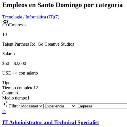
Empleos en Santo Domingo por categoría
Tecnología / Informática (IT)
(
7
)
Empresas
10
Talent Partners Rd, Go Creative Studios
Salario
$60
–
$2,000
USD
·
4
con salario
Tipo
Tiempo completo
12
Contrato
1
Medio tiempo
1
Filtrar
D
IT Administrator and Technical Specialist